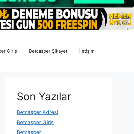
er Giriş
Betcasper Şikayet
İletişim
Son Yazılar
Betcasper Adresi
Betcasper Giriş
Betcasper