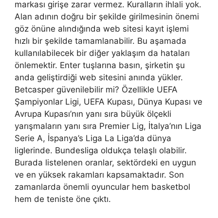
markası girişe zarar vermez. Kuralların ihlali yok.
Alan adının doğru bir şekilde girilmesinin önemi
göz önüne alındığında web sitesi kayıt işlemi
hızlı bir şekilde tamamlanabilir. Bu aşamada
kullanılabilecek bir diğer yaklaşım da hataları
önlemektir. Enter tuşlarına basın, şirketin şu
anda geliştirdiği web sitesini anında yükler.
Betcasper güvenilebilir mi? Özellikle UEFA
Şampiyonlar Ligi, UEFA Kupası, Dünya Kupası ve
Avrupa Kupası’nın yanı sıra büyük ölçekli
yarışmaların yanı sıra Premier Lig, İtalya’nın Liga
Serie A, İspanya’s Liga La Liga’da dünya
liglerinde. Bundesliga oldukça telaşlı olabilir.
Burada listelenen oranlar, sektördeki en uygun
ve en yüksek rakamları kapsamaktadır. Son
zamanlarda önemli oyuncular hem basketbol
hem de teniste öne çıktı.