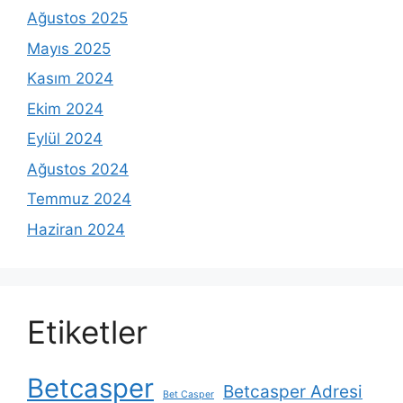
Ağustos 2025
Mayıs 2025
Kasım 2024
Ekim 2024
Eylül 2024
Ağustos 2024
Temmuz 2024
Haziran 2024
Etiketler
Betcasper
Betcasper Adresi
Bet Casper