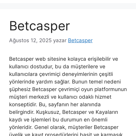
Betcasper
Ağustos 12, 2025
yazar
Betcasper
Betcasper web sitesine kolayca erişilebilir ve
kullanıcı dostudur, bu da müşterilere ve
kullanıcılara çevrimiçi deneyimlerinin çeşitli
yönlerinde yardım sağlar. Bunun temel nedeni
şüphesiz Betcasper çevrimiçi oyun platformunun
müşteri merkezli ve kullanıcı odaklı hizmet
konseptidir. Bu, sayfanın her alanında
belirgindir. Kuşkusuz, Betcasper ve Kayaların
kaydı ve işlemleri bu durumun en önemli
yönleridir. Genel olarak, müşteriler Betcasper
üyelik ve kayıt prosedürlerini basit ve karmaşık