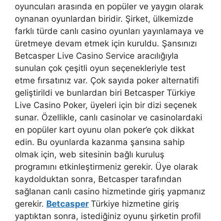
oyuncuları arasında en popüler ve yaygın olarak
oynanan oyunlardan biridir. Şirket, ülkemizde
farklı türde canlı casino oyunları yayınlamaya ve
üretmeye devam etmek için kuruldu. Şansınızı
Betcasper Live Casino Service aracılığıyla
sunulan çok çeşitli oyun seçenekleriyle test
etme fırsatınız var. Çok sayıda poker alternatifi
geliştirildi ve bunlardan biri Betcasper Türkiye
Live Casino Poker, üyeleri için bir dizi seçenek
sunar. Özellikle, canlı casinolar ve casinolardaki
en popüler kart oyunu olan poker’e çok dikkat
edin. Bu oyunlarda kazanma şansına sahip
olmak için, web sitesinin bağlı kuruluş
programını etkinleştirmeniz gerekir. Üye olarak
kaydolduktan sonra, Betcasper tarafından
sağlanan canlı casino hizmetinde giriş yapmanız
gerekir.
Betcasper
Türkiye hizmetine giriş
yaptıktan sonra, istediğiniz oyunu şirketin profil