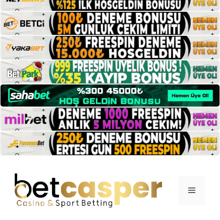
İçeriğe
atla
Menü