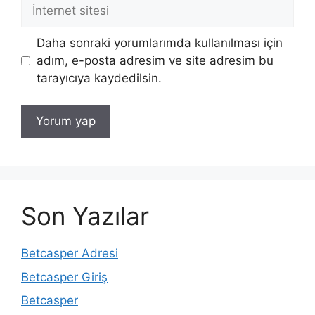
İnternet
sitesi
Daha sonraki yorumlarımda kullanılması için
adım, e-posta adresim ve site adresim bu
tarayıcıya kaydedilsin.
Son Yazılar
Betcasper Adresi
Betcasper Giriş
Betcasper