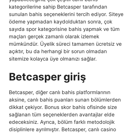
kategorilerine sahip Betcasper tarafından
sunulan bahis seçeneklerini tercih ediyor. Siteye
ödeme yapmadan kaydolduktan sonra, çok
sayıda spor kategorisine bahis yapmak ve tüm
maçları gerçek zamanlı olarak izlemek
mümkündür. Üyelik süreci tamamen ücretsiz ve
açıktır, bu da herhangi bir sorun olmadan
sitemize kolayca üye olmanızı sağlar.
Betcasper giriş
Betcasper, diğer canlı bahis platformlarının
aksine, canlı bahis puanları sunan bölümlerden
dikkat çekiyor. Bonus skor bahis ofisinde size
sağlanan tüm seçeneklerden avantajlar elde
edeceksiniz. Ayrıca, bölüm farklı metodolojik
disiplinlere ayrılmıştır. Betcasper, canlı casino