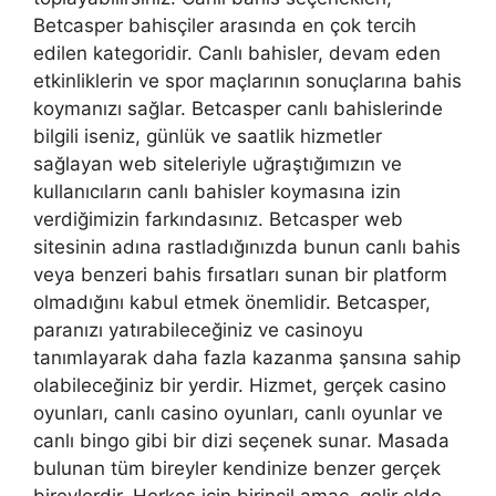
Betcasper bahisçiler arasında en çok tercih
edilen kategoridir. Canlı bahisler, devam eden
etkinliklerin ve spor maçlarının sonuçlarına bahis
koymanızı sağlar. Betcasper canlı bahislerinde
bilgili iseniz, günlük ve saatlik hizmetler
sağlayan web siteleriyle uğraştığımızın ve
kullanıcıların canlı bahisler koymasına izin
verdiğimizin farkındasınız. Betcasper web
sitesinin adına rastladığınızda bunun canlı bahis
veya benzeri bahis fırsatları sunan bir platform
olmadığını kabul etmek önemlidir. Betcasper,
paranızı yatırabileceğiniz ve casinoyu
tanımlayarak daha fazla kazanma şansına sahip
olabileceğiniz bir yerdir. Hizmet, gerçek casino
oyunları, canlı casino oyunları, canlı oyunlar ve
canlı bingo gibi bir dizi seçenek sunar. Masada
bulunan tüm bireyler kendinize benzer gerçek