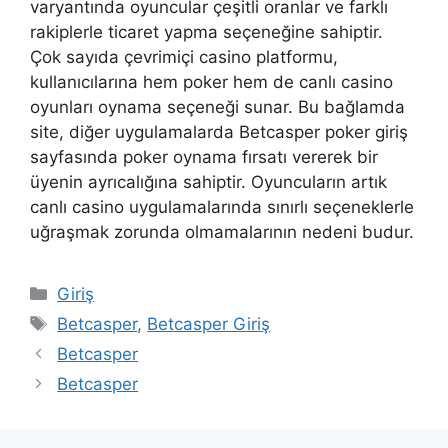
varyantında oyuncular çeşitli oranlar ve farklı
rakiplerle ticaret yapma seçeneğine sahiptir.
Çok sayıda çevrimiçi casino platformu,
kullanıcılarına hem poker hem de canlı casino
oyunları oynama seçeneği sunar. Bu bağlamda
site, diğer uygulamalarda Betcasper poker giriş
sayfasında poker oynama fırsatı vererek bir
üyenin ayrıcalığına sahiptir. Oyuncuların artık
canlı casino uygulamalarında sınırlı seçeneklerle
uğraşmak zorunda olmamalarının nedeni budur.
Kategoriler
Giriş
Etiketler
Betcasper
,
Betcasper Giriş
Betcasper
Betcasper